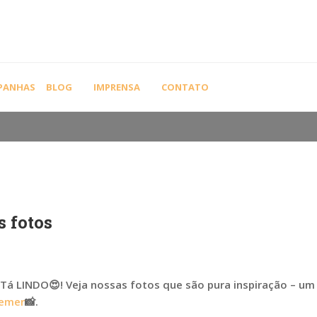
HOME
SEM
PANHAS
BLOG
IMPRENSA
CONTATO
 fotos
? Tá LINDO
😍
! Veja nossas fotos que são pura inspiração – um
nemer
📸
.