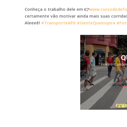
Conheça o trabalho dele em
👉
www.cursodedefo
certamente vão motivar ainda mais suas corridas
Aleeeê!
#
TransporteAPé
#
GenteQueInspira
#
Fot