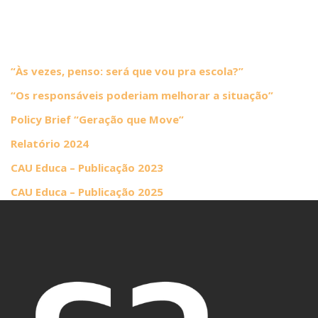
“Às vezes, penso: será que vou pra escola?”
“Os responsáveis poderiam melhorar a situação”
Policy Brief “Geração que Move”
Relatório 2024
CAU Educa – Publicação 2023
CAU Educa – Publicação 2025