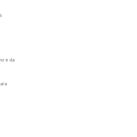
es
mo e da
para