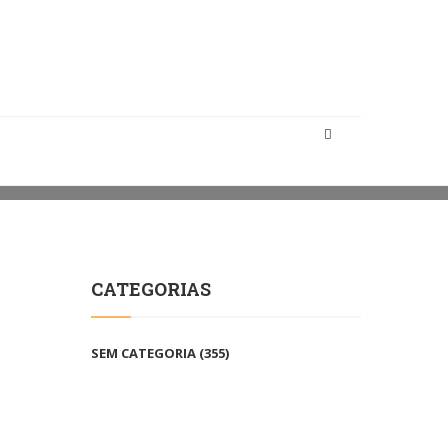
 EDUCA- OFICINAS NA UNIVERSIDADE SÃO JUDAS TADEU
CATEGORIAS
SEM CATEGORIA
(355)