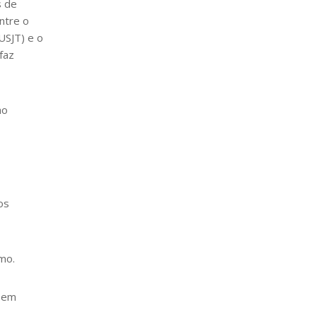
s de
ntre o
USJT) e o
faz
ao
os
mo.
o em