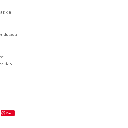
ças de
.
onduzida
te
ez das
Save