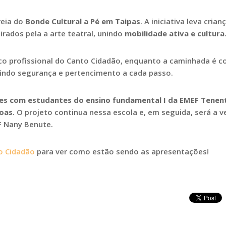
reia do
Bonde Cultural a Pé em Taipas
. A iniciativa leva crian
pirados pela a arte teatral, unindo
mobilidade ativa e cultura
nco profissional do Canto Cidadão, enquanto a caminhada é c
indo segurança e pertencimento a cada passo.
es com estudantes do ensino fundamental I da EMEF Tenen
soas
. O projeto continua nessa escola e, em seguida, será a v
F Nany Benute.
o Cidadão
para ver como estão sendo as apresentações!