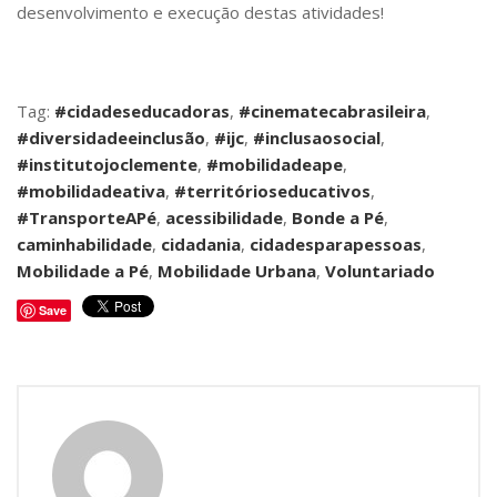
desenvolvimento e execução destas atividades!
Tag:
#cidadeseducadoras
,
#cinematecabrasileira
,
#diversidadeeinclusão
,
#ijc
,
#inclusaosocial
,
#institutojoclemente
,
#mobilidadeape
,
#mobilidadeativa
,
#territórioseducativos
,
#TransporteAPé
,
acessibilidade
,
Bonde a Pé
,
caminhabilidade
,
cidadania
,
cidadesparapessoas
,
Mobilidade a Pé
,
Mobilidade Urbana
,
Voluntariado
Save