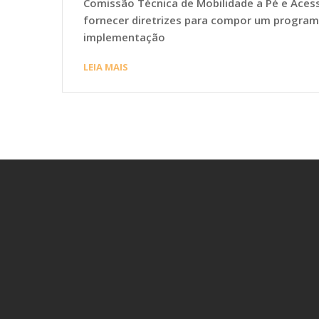
Comissão Técnica de Mobilidade a Pé e Ac
fornecer diretrizes para compor um programa 
implementação
LEIA MAIS